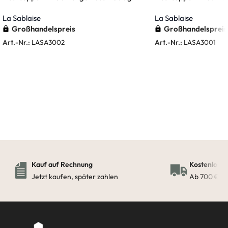
La Sablaise
La Sablaise
Großhandelspreis
Großhandelspreis
Art.-Nr.:
LASA3002
Art.-Nr.:
LASA3001
Weiterlesen
Weiterlesen
Kauf auf Rechnung
Kostenloser
Jetzt kaufen, später zahlen
Ab 700 € in