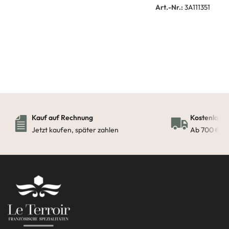
Art.-Nr.:
3A111351
Weiterlesen
Kauf auf Rechnung
Kostenloser
Jetzt kaufen, später zahlen
Ab 700 € in