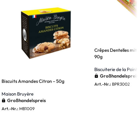
Crêpes Dentelles mit 
90g
Biscuiterie de la Poin
Großhandelspreis
Biscuits Amandes Citron – 50g
Art.-Nr.:
BPR3002
Weiterlesen
Maison Bruyère
Großhandelspreis
Art.-Nr.:
MB1009
Weiterlesen