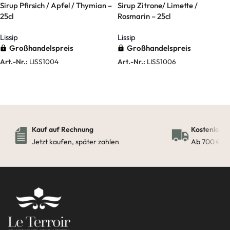
Sirup Pfirsich / Apfel / Thymian –
Sirup Zitrone/ Limette /
25cl
Rosmarin – 25cl
Lissip
Lissip
Großhandelspreis
Großhandelspreis
Art.-Nr.:
LISS1004
Art.-Nr.:
LISS1006
Weiterlesen
Weiterlesen
Kauf auf Rechnung
Kostenloser
Jetzt kaufen, später zahlen
Ab 700 € in