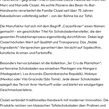
Marc und Marcelle Cluizel. Als echte Pioniere des Bean-to-Bar-
Handwerks verarbeitet die Familie Cluizel seit über 75 Jahren
Kakaobohnen vollständig selbst – von der Bohne bis zur Tafel.
Die Manufaktur hat sich mit dem Begriff „Cacaofèvier“ einen Namen
gemacht – ein geschützter Titel für Schokoladenhersteller, die den
gesamten Produktionsprozess eigenständig durchführen. Dabei legt
Cluizel höchsten Wert auf Qualität und Transparenz: Das „Noble
Ingredients“-Versprechen garantiert den Verzicht auf Sojalecithin,
künstliche Aromen und Farbstoffe.
Besonders hervorzuheben ist die Kollektion „1er Cru de Plantation“:
sortenreine Schokoladen aus einzelnen Plantagen wie Mangaro
(Madagaskar), Los Anconès (Dominikanische Republik), Mokaya
(Mexiko) oder Vila Gracinda (São Tomé). Jede dieser Schokoladen
spiegelt das Terroir ihrer Herkunft wider und bietet ein einzigartiges
Geschmackserlebnis.
Cluizel verbindet traditionelles Handwerk mit moderner Innovation. Die
Produkte reichen von klassischen Tafelschokoladen über Pralinen und