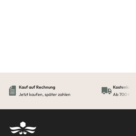
Weiterlesen
Weiterlesen
Kauf auf Rechnung
Kostenloser
Jetzt kaufen, später zahlen
Ab 700 € in